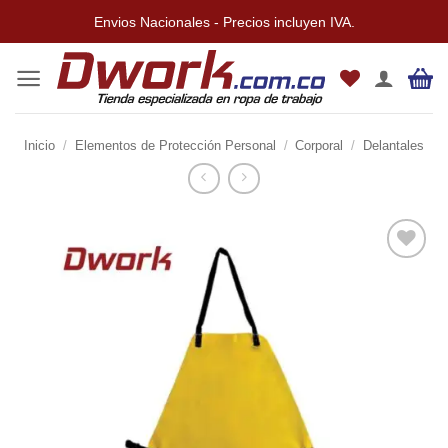
Saltar
Envios Nacionales - Precios incluyen IVA.
al
contenido
Inicio
/
Elementos de Protección Personal
/
Corporal
/
Delantales
Añadir
a la
lista de
deseos