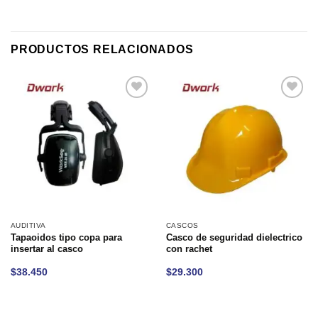
PRODUCTOS RELACIONADOS
Añadir
Añadir
a la
a la
lista de
lista de
deseos
deseos
AUDITIVA
CASCOS
Tapaoidos tipo copa para
Casco de seguridad dielectrico
insertar al casco
con rachet
$
38.450
$
29.300