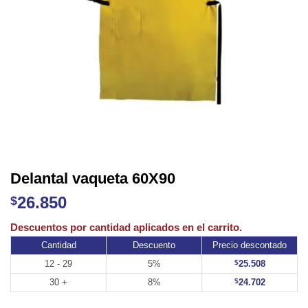
Delantal vaqueta 60X90
26.850
$
Cantidad
Descuento
Precio descontado
12 - 29
5%
$
25.508
30 +
8%
$
24.702