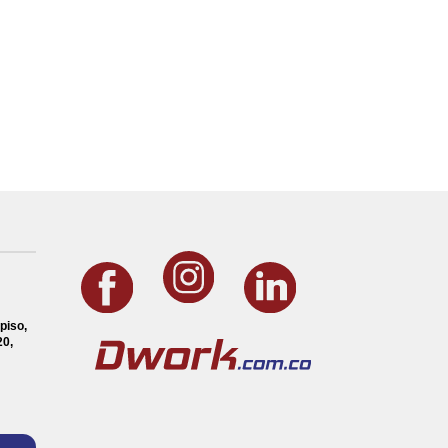
piso,
0,