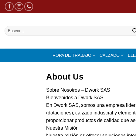
Saltar
al
contenido
Buscar
por:
ROPA DE TRABAJO
CALZADO
EL
About Us
Sobre Nosotros – Dwork SAS
Bienvenidos a Dwork SAS
En Dwork SAS, somos una empresa líder en 
(dotaciones), calzado industrial y eleme
proporcionar productos de calidad que ase
Nuestra Misión
Nuestra misión es ofrecer soluciones inte