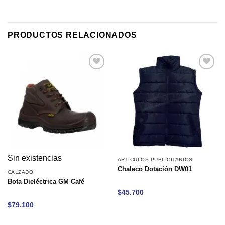
PRODUCTOS RELACIONADOS
Añadir
Añadir
a la
a la
lista de
lista de
deseos
deseos
Sin existencias
ARTICULOS PUBLICITARIOS
Chaleco Dotación DW01
CALZADO
Bota Dieléctrica GM Café
$
45.700
$
79.100