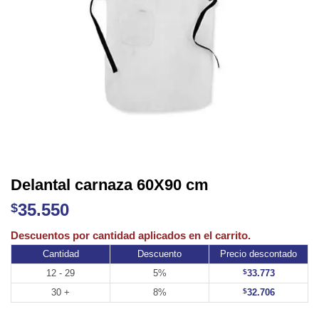
Delantal carnaza 60X90 cm
35.550
$
Cantidad
Descuento
Precio descontado
12 - 29
5%
$
33.773
30 +
8%
$
32.706