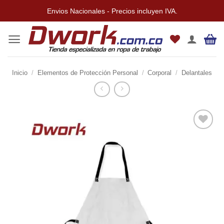
Saltar
Envios Nacionales - Precios incluyen IVA.
al
contenido
Inicio
/
Elementos de Protección Personal
/
Corporal
/
Delantales
Añadir
a la
lista de
deseos