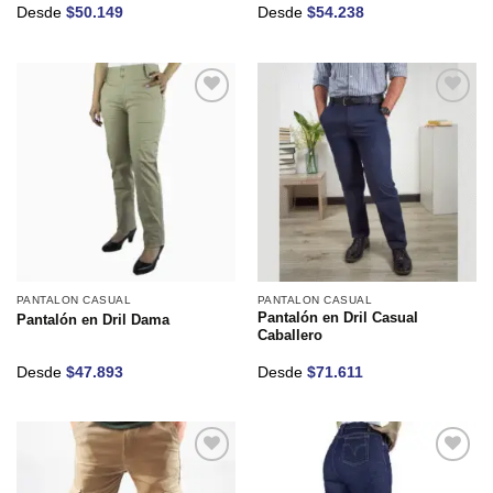
Desde
$
50.149
Desde
$
54.238
Añadir
Añadir
a la
a la
lista de
lista de
deseos
deseos
PANTALON CASUAL
PANTALON CASUAL
Pantalón en Dril Casual
Pantalón en Dril Dama
Caballero
Desde
$
47.893
Desde
$
71.611