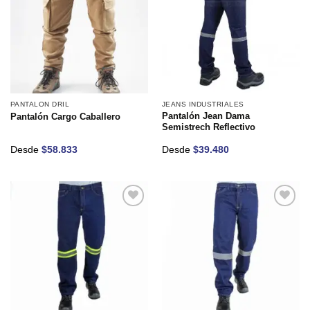
Añadir
Añadir
a la
a la
lista de
lista de
deseos
deseos
PANTALON DRIL
JEANS INDUSTRIALES
Pantalón Jean Dama
Pantalón Cargo Caballero
Semistrech Reflectivo
Desde
$
58.833
Desde
$
39.480
Añadir
Añadir
a la
a la
lista de
lista de
deseos
deseos