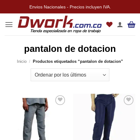
Saltar
Envios Nacionales - Precios incluyen IVA.
al
contenido
pantalon de dotacion
Inicio
/
Productos etiquetados “pantalon de dotacion”
Añadir
Añadir
a la
a la
lista de
lista de
deseos
deseos