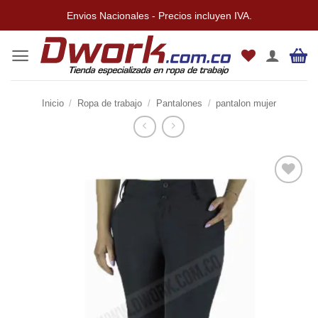
Saltar
Envios Nacionales - Precios incluyen IVA.
al
contenido
Inicio
/
Ropa de trabajo
/
Pantalones
/
pantalon mujer
Añadir
a la
lista de
deseos