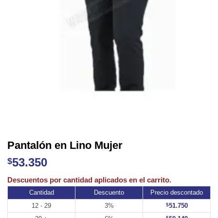
Pantalón en Lino Mujer
53.350
$
Cantidad
Descuento
Precio descontado
12 - 29
3%
$
51.750
$