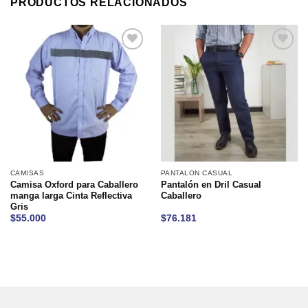
PRODUCTOS RELACIONADOS
Añadir
Añadir
a la
a la
lista de
lista de
deseos
deseos
CAMISAS
PANTALON CASUAL
Camisa Oxford para Caballero
Pantalón en Dril Casual
manga larga Cinta Reflectiva
Caballero
Gris
$
55.000
$
76.181