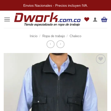
Saltar
Envios Nacionales - Precios incluyen IVA.
al
contenido
Inicio
/
Ropa de trabajo
/
Chaleco
Añadir
a la
lista de
deseos