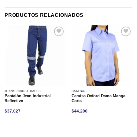
PRODUCTOS RELACIONADOS
Añadir
Añadir
a la
a la
lista de
lista de
deseos
deseos
JEANS INDUSTRIALES
CAMISAS
Pantalón Jean Industrial
Camisa Oxford Dama Manga
Reflectivo
Corta
$
37.027
$
44.200