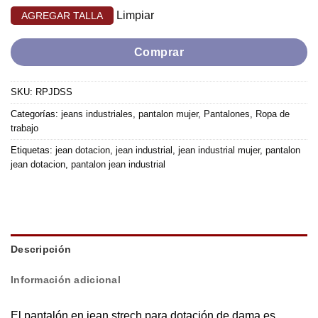
Limpiar
Comprar
SKU:
RPJDSS
Categorías:
jeans industriales
,
pantalon mujer
,
Pantalones
,
Ropa de
trabajo
Etiquetas:
jean dotacion
,
jean industrial
,
jean industrial mujer
,
pantalon
jean dotacion
,
pantalon jean industrial
Descripción
Información adicional
El pantalón en jean strech para dotación de dama es