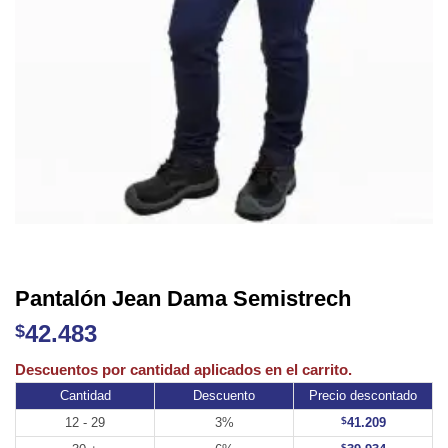
Pantalón Jean Dama Semistrech
42.483
$
Cantidad
Descuento
Precio descontado
12 - 29
3%
$
41.209
$