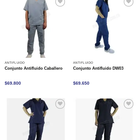
Añadir
Añadir
a la
a la
lista de
lista de
deseos
deseos
ANTIFLUIDO
ANTIFLUIDO
Conjunto Antifluido Caballero
Conjunto Antifluido DW03
$
69.800
$
69.650
Añadir
Añadir
a la
a la
lista de
lista de
deseos
deseos