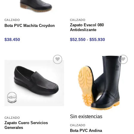
CALZADO
CALZADO
Zapato Evacol 080
Bota PVC Machita Croydon
Antideslizante
Rango
$
38.450
$
52.550
-
$
55.930
de
precios:
desde
$52.550
hasta
$55.930
Añadir
Añadir
a la
a la
lista de
lista de
deseos
deseos
Sin existencias
CALZADO
Zapato Cuero Servicios
CALZADO
Generales
Bota PVC Andina