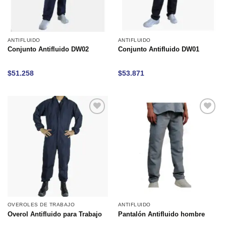
ANTIFLUIDO
ANTIFLUIDO
Conjunto Antifluido DW02
Conjunto Antifluido DW01
$
51.258
$
53.871
Añadir
Añadir
a la
a la
lista de
lista de
deseos
deseos
OVEROLES DE TRABAJO
ANTIFLUIDO
Overol Antifluido para Trabajo
Pantalón Antifluido hombre