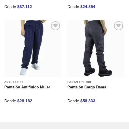
Desde
$
67.112
Desde
$
24.354
Añadir
Añadir
a la
a la
lista de
lista de
deseos
deseos
ANTIFLUIDO
PANTALON DRIL
Pantalón Antifluido Mujer
Pantalón Cargo Dama
Desde
$
28.182
Desde
$
58.833