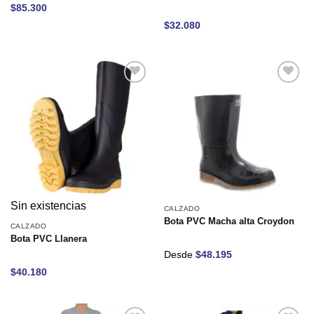
$
85.300
$
32.080
Añadir
Añadir
a la
a la
lista de
lista de
deseos
deseos
Sin existencias
CALZADO
Bota PVC Macha alta Croydon
CALZADO
Bota PVC Llanera
Desde
$
48.195
$
40.180