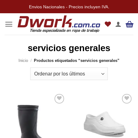
Saltar
Envios Nacionales - Precios incluyen IVA.
al
contenido
servicios generales
Inicio
/
Productos etiquetados “servicios generales”
Añadir
Añadir
a la
a la
lista de
lista de
deseos
deseos