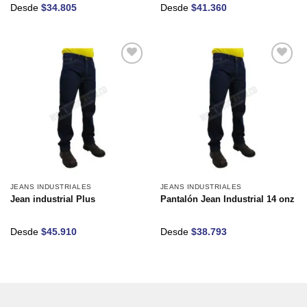
Desde
$
34.805
Desde
$
41.360
Añadir
Añadir
a la
a la
lista de
lista de
deseos
deseos
JEANS INDUSTRIALES
JEANS INDUSTRIALES
Jean industrial Plus
Pantalón Jean Industrial 14 onz
Desde
$
45.910
Desde
$
38.793