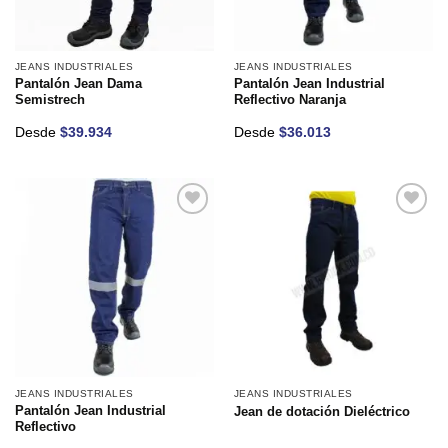
JEANS INDUSTRIALES
JEANS INDUSTRIALES
Pantalón Jean Dama
Pantalón Jean Industrial
Semistrech
Reflectivo Naranja
Desde
$
39.934
Desde
$
36.013
Añadir
Añadir
a la
a la
lista de
lista de
deseos
deseos
JEANS INDUSTRIALES
JEANS INDUSTRIALES
Pantalón Jean Industrial
Jean de dotación Dieléctrico
Reflectivo