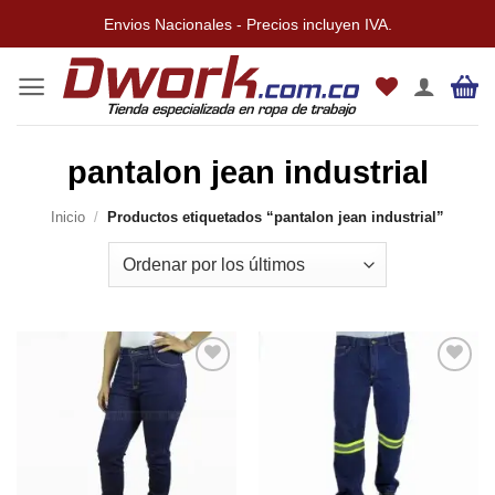
Saltar
Envios Nacionales - Precios incluyen IVA.
al
contenido
pantalon jean industrial
Inicio
/
Productos etiquetados “pantalon jean industrial”
Añadir
Añadir
a la
a la
lista de
lista de
deseos
deseos