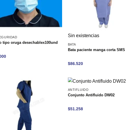
Sin existencias
EGURIDAD
o tipo oruga desechablex100und
BATA
Bata paciente manga corta SMS
000
$
86.520
ANTIFLUIDO
Conjunto Antifluido DW02
$
51.258