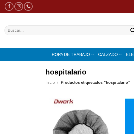
Saltar
al
contenido
Buscar
por:
ROPA DE TRABAJO
CALZADO
EL
hospitalario
Inicio
/
Productos etiquetados “hospitalario”