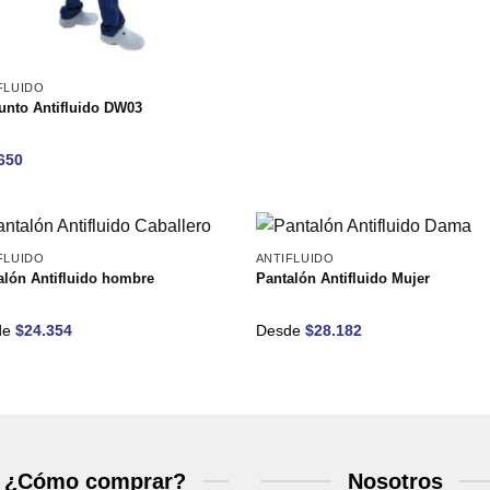
FLUIDO
unto Antifluido DW03
650
FLUIDO
ANTIFLUIDO
alón Antifluido hombre
Pantalón Antifluido Mujer
de
$
24.354
Desde
$
28.182
¿Cómo comprar?
Nosotros