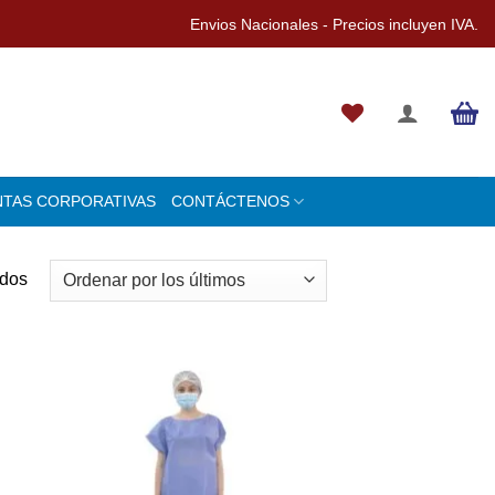
Envios Nacionales - Precios incluyen IVA.
NTAS CORPORATIVAS
CONTÁCTENOS
Ordenado
ados
por
los
últimos