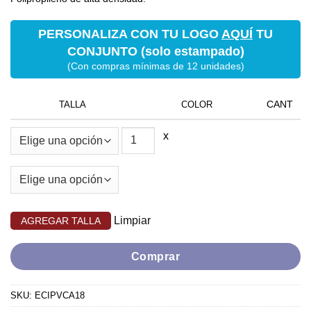
PERSONALIZA CON TU LOGO
AQUÍ
TU
CONJUNTO (solo estampado)
(Con compras mínimas de 12 unidades)
TALLA
COLOR
x
Limpiar
Comprar
SKU:
ECIPVCA18