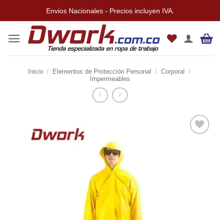
Saltar
Envios Nacionales - Precios incluyen IVA.
al
contenido
Inicio
/
Elementos de Protección Personal
/
Corporal
/
Impermeables
Añadir
a la
lista de
deseos