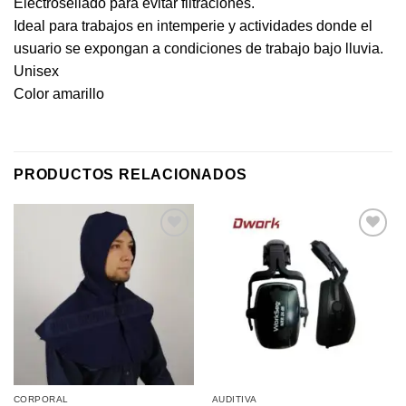
Electrosellado para evitar filtraciones.
Ideal para trabajos en intemperie y actividades donde el
usuario se expongan a condiciones de trabajo bajo lluvia.
Unisex
Color amarillo
PRODUCTOS RELACIONADOS
Añadir
Añadir
a la
a la
lista de
lista de
deseos
deseos
CORPORAL
AUDITIVA