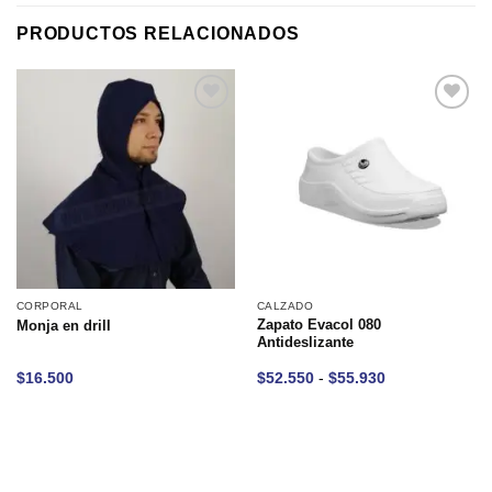
PRODUCTOS RELACIONADOS
Añadir
Añadir
a la
a la
lista de
lista de
deseos
deseos
CORPORAL
CALZADO
Zapato Evacol 080
Monja en drill
Antideslizante
Rango
$
16.500
$
52.550
-
$
55.930
de
precios:
desde
$52.550
hasta
$55.930