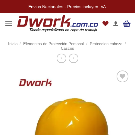
Saltar
Envios Nacionales - Precios incluyen IVA.
al
contenido
Inicio
/
Elementos de Protección Personal
/
Proteccion cabeza
/
Cascos
Añadir
a la
lista de
deseos