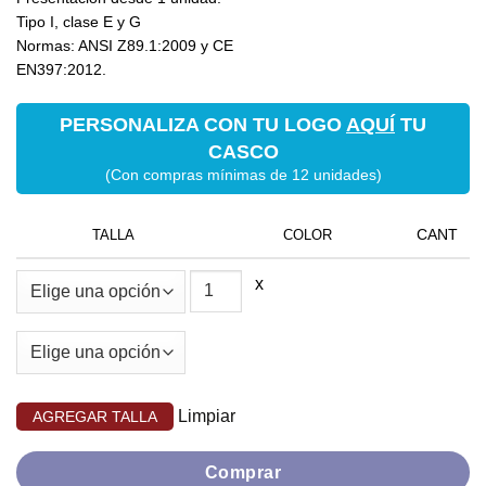
Tipo I, clase E y G
Normas: ANSI Z89.1:2009 y CE
EN397:2012.
PERSONALIZA CON TU LOGO
AQUÍ
TU
CASCO
(Con compras mínimas de 12 unidades)
TALLA
COLOR
x
Limpiar
Comprar