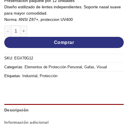
Presentacion paquete por 12 unidades
Diseño estilizado de lentes independientes. Soporte nasal suave
para mayor comodidad.
Norma: ANSI Z87+, proteccion UV400
Gafas de seguridad con soporte nasal antiempañante lente o
Comprar
SKU:
EGV70G12
Categorías:
Elementos de Protección Personal
,
Gafas
,
Visual
Etiquetas:
Industrial
,
Protección
Descripción
Información adicional