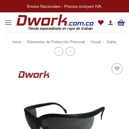
Saltar
Envios Nacionales - Precios incluyen IVA.
al
contenido
Inicio
/
Elementos de Protección Personal
/
Visual
/
Gafas