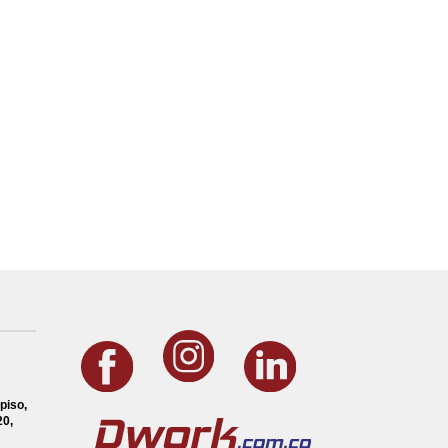
piso,
0,