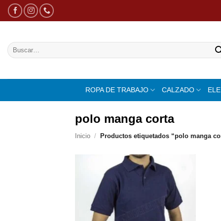
Saltar
al
contenido
Buscar
por:
ROPA DE TRABAJO
CALZADO
EL
polo manga corta
Inicio
/
Productos etiquetados “polo manga co
Añadir
a la
lista de