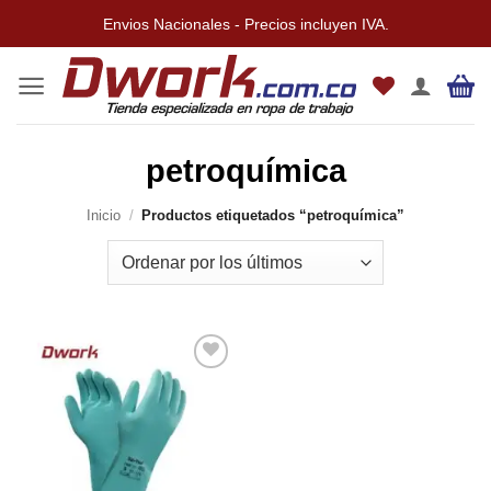
Saltar
Envios Nacionales - Precios incluyen IVA.
al
contenido
petroquímica
Inicio
/
Productos etiquetados “petroquímica”
Añadir
a la
lista de
deseos