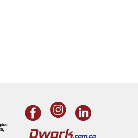
piso,
0,