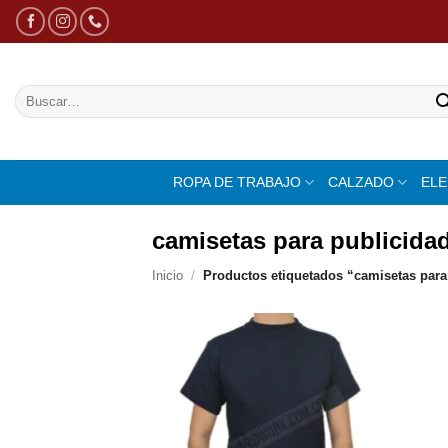
Saltar
al
contenido
Buscar
por:
ROPA DE TRABAJO
CALZADO
EL
camisetas para publicida
Inicio
/
Productos etiquetados “camisetas para
Añadir
a la
lista de