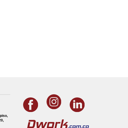
piso,
0,