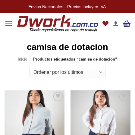
Saltar
Envios Nacionales - Precios incluyen IVA.
al
contenido
camisa de dotacion
Inicio
/
Productos etiquetados “camisa de dotacion”
Añadir
Añadir
a la
a la
lista de
lista de
deseos
deseos