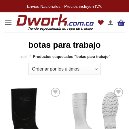
Saltar
Envios Nacionales - Precios incluyen IVA.
al
contenido
botas para trabajo
Inicio
/
Productos etiquetados “botas para trabajo”
Añadir
Añadir
a la
a la
lista de
lista de
deseos
deseos