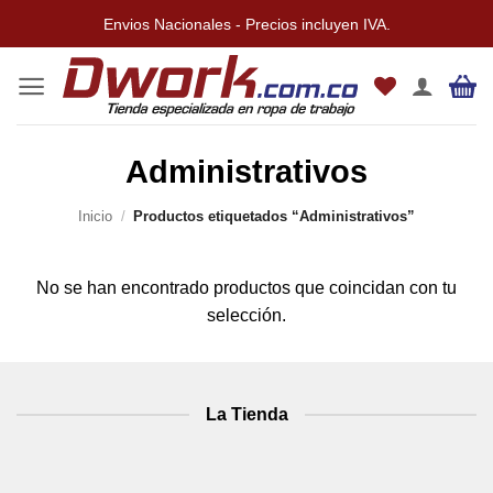
Saltar
Envios Nacionales - Precios incluyen IVA.
al
contenido
Administrativos
Inicio
/
Productos etiquetados “Administrativos”
No se han encontrado productos que coincidan con tu
selección.
La Tienda